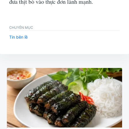
đưa thịt bò vào thực đơn lành mạnh.
CHUYÊN MỤC
Tin bên lề
Điều
hướng
bài
viết