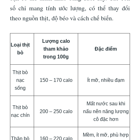
số chỉ mang tính ước lượng, có thể thay đổi
theo nguồn thịt, độ béo và cách chế biến.
Lượng calo
Loại thịt
tham khảo
Đặc điểm
bò
trong 100g
Thịt bò
nạc
150 – 170 calo
Ít mỡ, nhiều đạm
sống
Mất nước sau khi
Thịt bò
200 – 250 calo
nấu nên năng lượng
nạc chín
cô đặc hơn
Mềm, ít mỡ, phù hợp
Thăn bò
160 – 220 calo