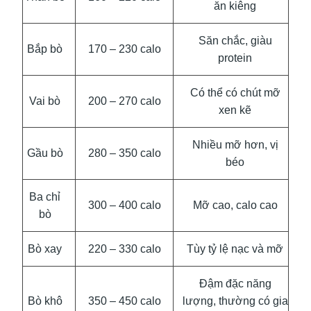
ăn kiêng
Săn chắc, giàu
Bắp bò
170 – 230 calo
protein
Có thể có chút mỡ
Vai bò
200 – 270 calo
xen kẽ
Nhiều mỡ hơn, vị
Gầu bò
280 – 350 calo
béo
Ba chỉ
300 – 400 calo
Mỡ cao, calo cao
bò
Bò xay
220 – 330 calo
Tùy tỷ lệ nạc và mỡ
Đậm đặc năng
Bò khô
350 – 450 calo
lượng, thường có gia