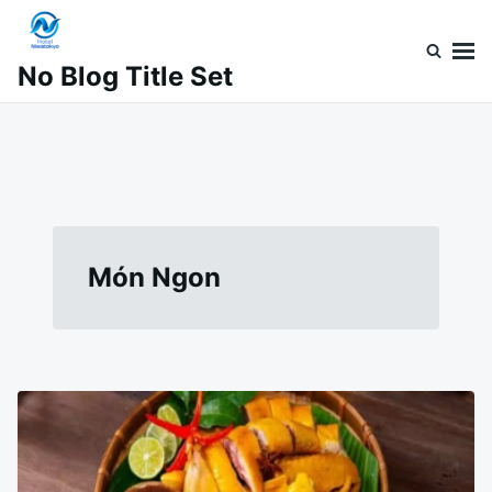
Nhảy
Tìm
đến
kiếm
No Blog Title Set
nội
cho:
dung
Món Ngon