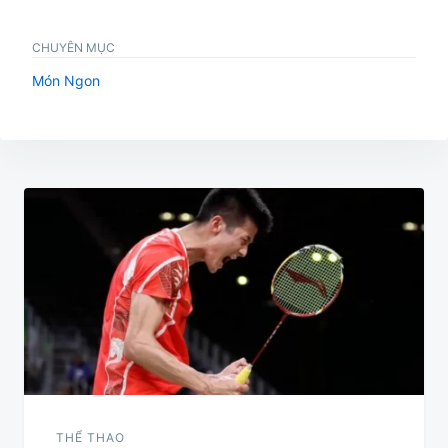
CHUYÊN MỤC
Món Ngon
Điều
hướng
bài
viết
THỂ THAO