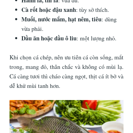
Hành lá, thì là
: vừa đủ.
Cà rốt hoặc đậu xanh
: tùy sở thích.
Muối, nước mắm, hạt nêm, tiêu
: dùng
vừa phải.
Dầu ăn hoặc dầu ô liu
: một lượng nhỏ.
Khi chọn cá chép, nên ưu tiên cá còn sống, mắt
trong, mang đỏ, thân chắc và không có mùi lạ.
Cá càng tươi thì cháo càng ngọt, thịt cá ít bở và
dễ khử mùi tanh hơn.