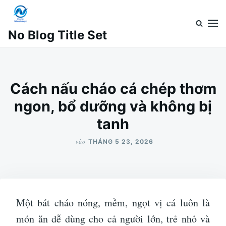
Nhảy
Tìm
đến
kiếm
No Blog Title Set
nội
cho:
dung
Cách nấu cháo cá chép thơm
ngon, bổ dưỡng và không bị
tanh
vào
THÁNG 5 23, 2026
Một bát cháo nóng, mềm, ngọt vị cá luôn là
món ăn dễ dùng cho cả người lớn, trẻ nhỏ và