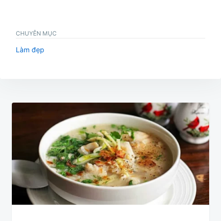
CHUYÊN MỤC
Làm đẹp
Điều
hướng
bài
viết