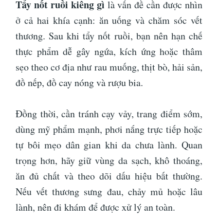
Tẩy nốt ruồi kiêng gì
là vấn đề cần được nhìn
ở cả hai khía cạnh: ăn uống và chăm sóc vết
thương. Sau khi tẩy nốt ruồi, bạn nên hạn chế
thực phẩm dễ gây ngứa, kích ứng hoặc thâm
sẹo theo cơ địa như rau muống, thịt bò, hải sản,
đồ nếp, đồ cay nóng và rượu bia.
Đồng thời, cần tránh cạy vảy, trang điểm sớm,
dùng mỹ phẩm mạnh, phơi nắng trực tiếp hoặc
tự bôi mẹo dân gian khi da chưa lành. Quan
trọng hơn, hãy giữ vùng da sạch, khô thoáng,
ăn đủ chất và theo dõi dấu hiệu bất thường.
Nếu vết thương sưng đau, chảy mủ hoặc lâu
lành, nên đi khám để được xử lý an toàn.