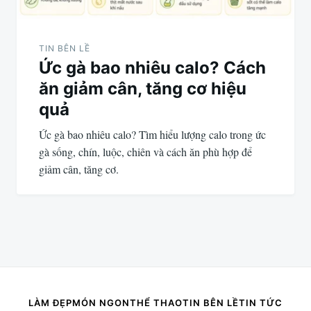
TIN BÊN LỀ
Ức gà bao nhiêu calo? Cách
ăn giảm cân, tăng cơ hiệu
quả
Ức gà bao nhiêu calo? Tìm hiểu lượng calo trong ức
gà sống, chín, luộc, chiên và cách ăn phù hợp để
giảm cân, tăng cơ.
LÀM ĐẸP
MÓN NGON
THỂ THAO
TIN BÊN LỀ
TIN TỨC