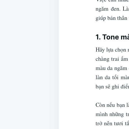
ngăm đen. Là
giúp bản thân
1. Tone m
Hãy lựa chọn 
chàng trai ấm
màu da ngăm đ
làn da tối mà
bạn sẽ ghi đi
Còn nếu bạn l
mình những t
trở nên tươi 