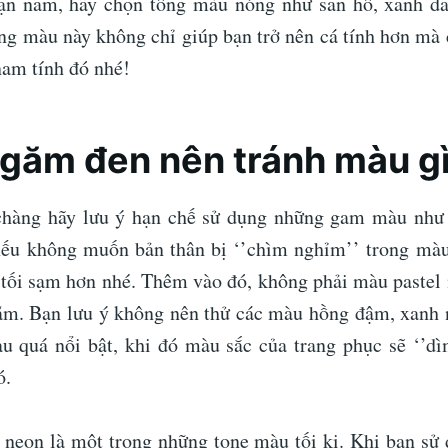
ạn nam, hãy chọn tông màu nóng như san hô, xanh da
g màu này không chỉ giúp bạn trở nên cá tính hơn mà
nam tính đó nhé!
 ngăm đen nên tránh màu g
chàng hãy lưu ý hạn chế sử dụng những gam màu nh
ếu không muốn bản thân bị ‘’chìm nghỉm’’ trong màu
n tối sạm hơn nhé. Thêm vào đó, không phải màu pastel
ăm. Bạn lưu ý không nên thử các màu hồng đậm, xanh 
àu quá nổi bật, khi đó màu sắc của trang phục sẽ ‘’dì
ó.
 neon là một trong những tone màu tối kị. Khi bạn sử