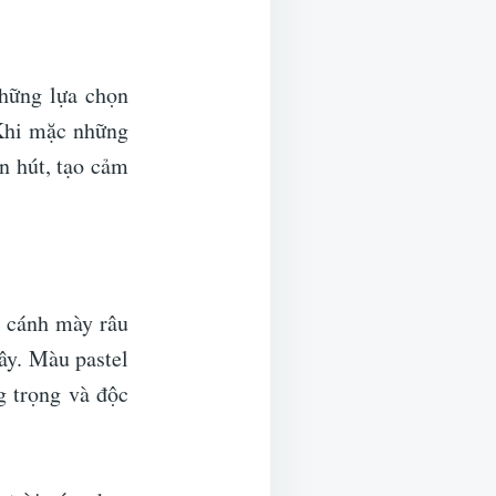
hững lựa chọn
 Khi mặc những
n hút, tạo cảm
 cánh mày râu
ây. Màu pastel
g trọng và độc