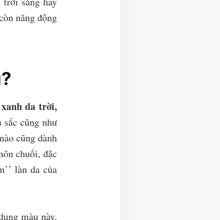
 trời sáng hay
 còn năng động
ì?
xanh da trời,
ư
 sắc cũng như
 nào cũng dành
nõn chuối, đặc
m’’ làn da của
 dụng màu này,