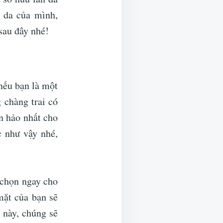
 da của mình,
sau đây nhé!
nếu bạn là một
 chàng trai có
n hảo nhất cho
c như vậy nhé,
 chọn ngay cho
ặt của bạn sẽ
 này, chúng sẽ