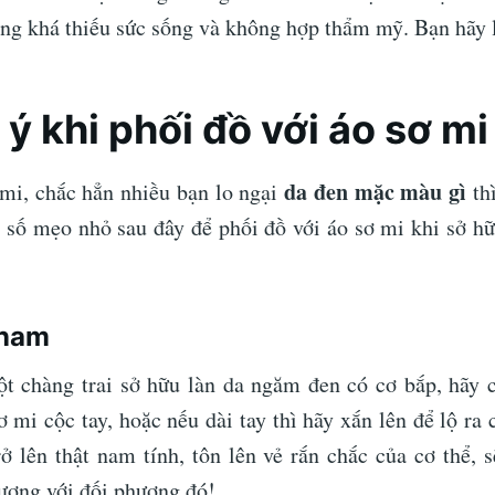
rông khá thiếu sức sống và không hợp thẩm mỹ. Bạn hãy 
u ý khi phối đồ với áo sơ mi
da đen mặc màu gì
 mi, chắc hẳn nhiều bạn lo ngại
th
 số mẹo nhỏ sau đây để phối đồ với áo sơ mi khi sở h
 nam
t chàng trai sở hữu làn da ngăm đen có cơ bắp, hãy
 mi cộc tay, hoặc nếu dài tay thì hãy xắn lên để lộ ra
rở lên thật nam tính, tôn lên vẻ rắn chắc của cơ thể, 
ượng với đối phương đó!