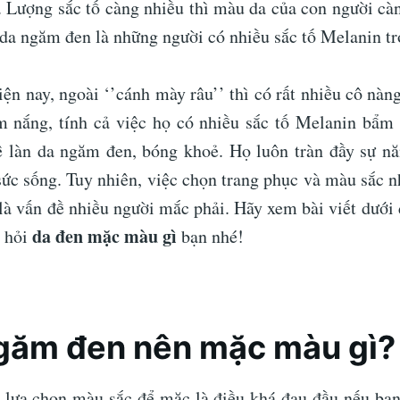
 Lượng sắc tố càng nhiều thì màu da của con người c
da ngăm đen là những người có nhiều sắc tố Melanin tr
ện nay, ngoài ‘’cánh mày râu’’ thì có rất nhiều cô nàng
 nắng, tính cả việc họ có nhiều sắc tố Melanin bẩm
 làn da ngăm đen, bóng khoẻ. Họ luôn tràn đầy sự nă
sức sống. Tuy nhiên, việc chọn trang phục và màu sắc n
là vấn đề nhiều người mắc phải. Hãy xem bài viết dưới 
da đen mặc màu gì
u hỏi
bạn nhé!
ngăm đen nên mặc màu gì?
 lựa chọn màu sắc để mặc là điều khá đau đầu nếu bạn