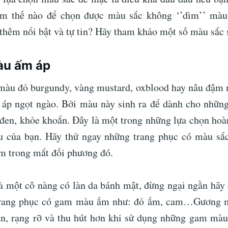
m thế nào để chọn được màu sắc không ‘’dìm’’ màu
 thêm nổi bật và tự tin? Hãy tham khảo một số màu sắc 
àu ấm áp
màu đỏ burgundy, vàng mustard, oxblood hay nâu đậm 
 áp ngọt ngào. Bởi màu này sinh ra để dành cho những
en, khỏe khoắn. Đây là một trong những lựa chọn hoà
u của bạn. Hãy thử ngay những trang phục có màu sắ
ểm trong mắt đối phương đó.
à một cô nàng có làn da bánh mật, đừng ngại ngần hãy
rang phục có gam màu ấm như: đỏ ấm, cam…Gương m
tắn, rạng rỡ và thu hút hơn khi sử dụng những gam màu