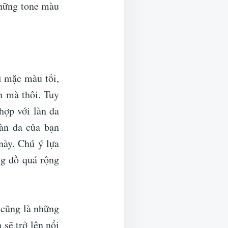
những tone màu
ì mặc màu tối,
n mà thôi. Tuy
hợp với làn da
àn da của bạn
này. Chú ý lựa
ng đồ quá rộng
 cũng là những
sẽ trở lên nổi