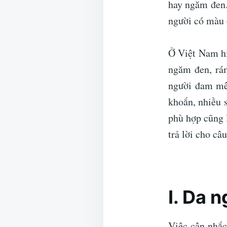
hay ngăm đen.
người có màu 
Ở Việt Nam hi
ngăm đen, rám
người đam mê
khoắn, nhiều 
phù hợp cũng 
trả lời cho câ
I. Da 
Việc cân nhắc