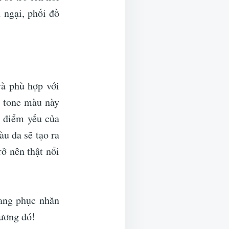
 ngại, phối đồ
à phù hợp với
ó tone màu này
 điểm yếu của
u da sẽ tạo ra
rở nên thật nổi
rang phục nhăn
ương đó!