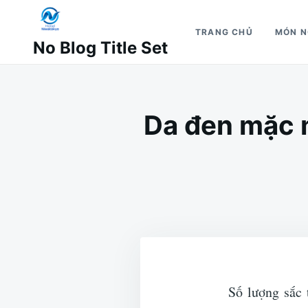
Nhảy
Tìm
đến
kiếm
TRANG CHỦ
MÓN 
No Blog Title Set
nội
cho:
dung
Da đen mặc m
Số lượng sắc 