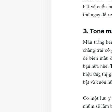
bật và cuốn h
thử ngay để x
3. Tone m
Màu trắng ke
chàng trai cô
để biến màu 
bạn nữa nhé. 
hiệu ứng thị g
bật và cuốn hú
Có một lưu ý 
nhúm sẽ làm b