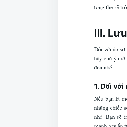
tổng thể sẽ t
III. Lư
Đối với áo sơ
hãy chú ý một
đen nhé!
1. Đối với
Nếu bạn là mộ
những chiếc sơ
nhé. Bạn sẽ t
mạnh gây ấn t