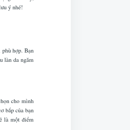
lưu ý nhé!
ì phù hợp. Bạn
ữu làn da ngăm
 chọn cho mình
 cơ bắp của bạn
sẽ là một điểm