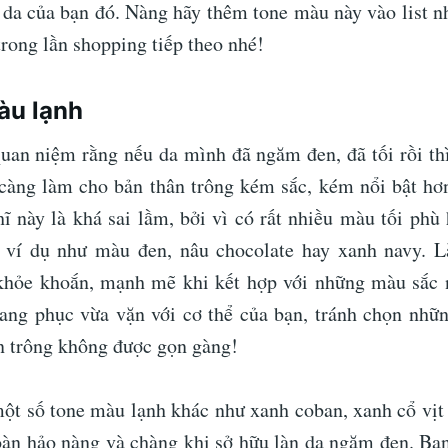
à da của bạn đó. Nàng hãy thêm tone màu này vào list 
rong lần shopping tiếp theo nhé!
àu lạnh
uan niệm rằng nếu da mình đã ngăm đen, đã tối rồi th
càng làm cho bản thân trông kém sắc, kém nổi bật hơ
hĩ này là khá sai lầm, bởi vì có rất nhiều màu tối phù 
 ví dụ như màu đen, nâu chocolate hay xanh navy. L
 khỏe khoắn, mạnh mẽ khi kết hợp với những màu sắc 
ang phục vừa vặn với cơ thể của bạn, tránh chọn nhữ
n trông không được gọn gàng!
một số tone màu lạnh khác như xanh coban, xanh cổ vịt
oàn hảo nàng và chàng khi sở hữu làn da ngăm đen. Bạn 