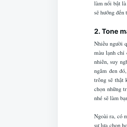
làm nổi bật l
sẽ hướng đến t
2. Tone m
Nhiều người q
màu lạnh chỉ 
nhiên, suy ng
ngăm đen đó,
trông sẽ thật
chọn những tr
nhé sẽ làm bạ
Ngoài ra, có 
sự lựa chọn h