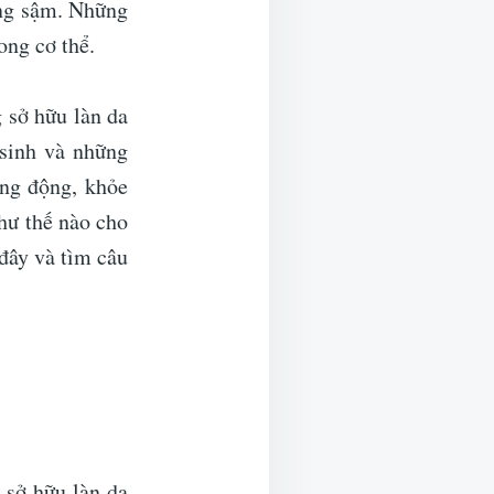
àng sậm. Những
ong cơ thể.
 sở hữu làn da
 sinh và những
ng động, khỏe
hư thế nào cho
đây và tìm câu
 sở hữu làn da