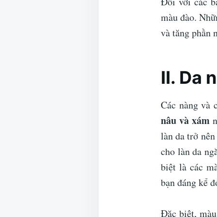
Đối với các b
màu đào. Nhữn
và tăng phần 
II. Da
Các nàng và 
nâu và xám
n
làn da trở nê
cho làn da ng
biệt là các m
bạn đáng kể đ
Đặc biệt, màu