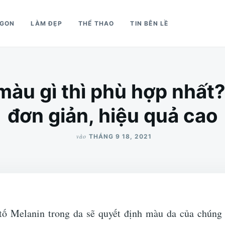
NGON
LÀM ĐẸP
THỂ THAO
TIN BÊN LỀ
àu gì thì phù hợp nhất?
đơn giản, hiệu quả cao
vào
THÁNG 9 18, 2021
tố Melanin trong da sẽ quyết định màu da của chúng 