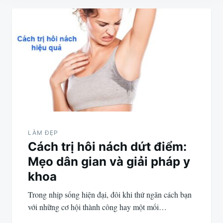
Điều
hướng
bài
viết
LÀM ĐẸP
Cách trị hôi nách dứt điểm:
Mẹo dân gian và giải pháp y
khoa
Trong nhịp sống hiện đại, đôi khi thứ ngăn cách bạn
với những cơ hội thành công hay một mối…