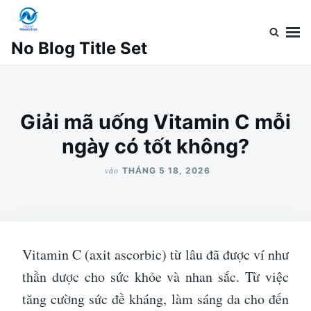
Nhảy
Tìm
đến
kiếm
No Blog Title Set
nội
cho:
dung
Giải mã uống Vitamin C mỗi
ngày có tốt không?
vào
THÁNG 5 18, 2026
Vitamin C (axit ascorbic) từ lâu đã được ví như
thần dược cho sức khỏe và nhan sắc. Từ việc
tăng cường sức đề kháng, làm sáng da cho đến