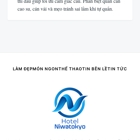
thi đấu giúp tối ưu cảm giác cầu. Phân biệt quấn cán
cao su, cán vải và mẹo tránh sai lầm khi tự quấn.
LÀM ĐẸP
MÓN NGON
THỂ THAO
TIN BÊN LỀ
TIN TỨC