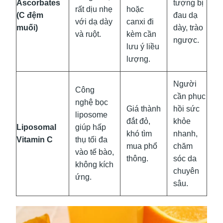
Ascorbates
tượng bị
rất dịu nhẹ
hoặc
(C đệm
đau dạ
với dạ dày
canxi đi
muối)
dày, trào
và ruột.
kèm cần
ngược.
lưu ý liều
lượng.
Người
Công
cần phục
nghệ bọc
Giá thành
hồi sức
liposome
đắt đỏ,
khỏe
Liposomal
giúp hấp
khó tìm
nhanh,
Vitamin C
thụ tối đa
mua phổ
chăm
vào tế bào,
thông.
sóc da
không kích
chuyên
ứng.
sâu.