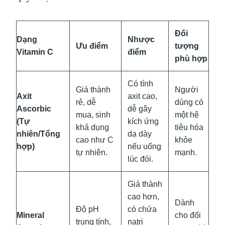
Đối
Dạng
Nhược
Ưu điểm
tượng
Vitamin C
điểm
phù hợp
Có tính
Giá thành
Người
Axit
axit cao,
rẻ, dễ
dùng có
Ascorbic
dễ gây
mua, sinh
một hệ
(Tự
kích ứng
khả dụng
tiêu hóa
nhiên/Tổng
dạ dày
cao như C
khỏe
hợp)
nếu uống
tự nhiên.
mạnh.
lúc đói.
Giá thành
cao hơn,
Dành
Độ pH
có chứa
Mineral
cho đối
trung tính,
natri