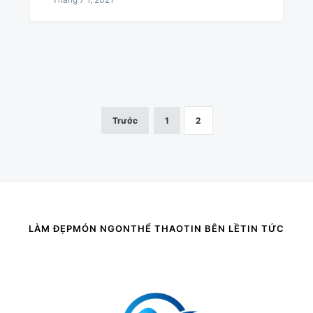
Trước
1
2
LÀM ĐẸP
MÓN NGON
THỂ THAO
TIN BÊN LỀ
TIN TỨC