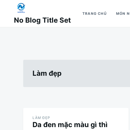
Nhảy
Tìm
đến
kiếm
TRANG CHỦ
MÓN 
No Blog Title Set
nội
cho:
dung
Làm đẹp
LÀM ĐẸP
Da đen mặc màu gì thì