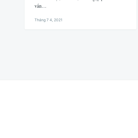
vấn…
Tháng 7 4, 2021
Phân
trang
bài
viết