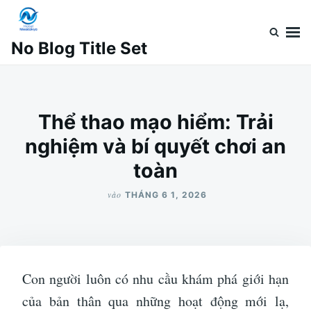
Nhảy
Tìm
đến
kiếm
No Blog Title Set
nội
cho:
dung
Thể thao mạo hiểm: Trải
nghiệm và bí quyết chơi an
toàn
vào
THÁNG 6 1, 2026
Con người luôn có nhu cầu khám phá giới hạn
của bản thân qua những hoạt động mới lạ,