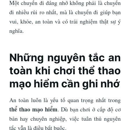
Một chuyến đi đáng nhớ không phải là chuyến
đi nhiều rủi ro nhất, mà là chuyến đi giúp bạn
vui, khỏe, an toàn và có trải nghiệm thật sự ý
nghĩa.
Những nguyên tắc an
toàn khi chơi thể thao
mạo hiểm cần ghi nhớ
An toàn luôn là yếu tố quan trọng nhất trong
thể thao mạo hiểm
. Dù bạn chơi ở cấp độ cơ
bản hay chuyên nghiệp, việc tuân thủ nguyên
tắc vẫn là điều bắt buộc.