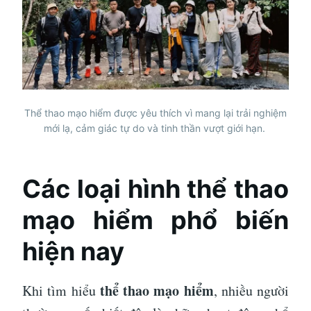
Thể thao mạo hiểm được yêu thích vì mang lại trải nghiệm
mới lạ, cảm giác tự do và tinh thần vượt giới hạn.
Các loại hình thể thao
mạo hiểm phổ biến
hiện nay
thể thao mạo hiểm
Khi tìm hiểu
, nhiều người