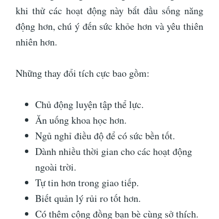
khi thử các hoạt động này bắt đầu sống năng
động hơn, chú ý đến sức khỏe hơn và yêu thiên
nhiên hơn.
Những thay đổi tích cực bao gồm:
Chủ động luyện tập thể lực.
Ăn uống khoa học hơn.
Ngủ nghỉ điều độ để có sức bền tốt.
Dành nhiều thời gian cho các hoạt động
ngoài trời.
Tự tin hơn trong giao tiếp.
Biết quản lý rủi ro tốt hơn.
Có thêm cộng đồng bạn bè cùng sở thích.