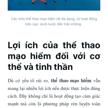
Các môn thể thao mạo hiểm rất đa dạng, từ hoạt động
trên cạn, dưới nước đến trên không.
Lợi ích của thể thao
mạo hiểm đối với cơ
thể và tinh thần
thể thao mạo hiểm
Dù có yếu tố rủi ro,
vẫn
mang lại nhiều lợi ích nếu được thực hiện đúng
cách. Đây không chỉ là hoạt động tạo cảm giác
mạnh mà còn là phương pháp rèn luyện toàn