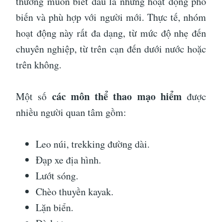
thường muốn biết đâu là những hoạt động phổ
biến và phù hợp với người mới. Thực tế, nhóm
hoạt động này rất đa dạng, từ mức độ nhẹ đến
chuyên nghiệp, từ trên cạn đến dưới nước hoặc
trên không.
các môn thể thao mạo hiểm
Một số
được
nhiều người quan tâm gồm:
Leo núi, trekking đường dài.
Đạp xe địa hình.
Lướt sóng.
Chèo thuyền kayak.
Lặn biển.