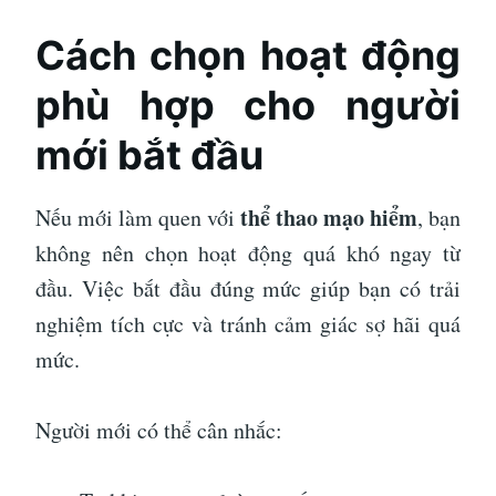
Cách chọn hoạt động
phù hợp cho người
mới bắt đầu
thể thao mạo hiểm
Nếu mới làm quen với
, bạn
không nên chọn hoạt động quá khó ngay từ
đầu. Việc bắt đầu đúng mức giúp bạn có trải
nghiệm tích cực và tránh cảm giác sợ hãi quá
mức.
Người mới có thể cân nhắc: