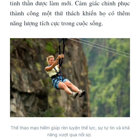
tinh thần được làm mới. Cảm giác chinh phục
thành công một thử thách khiến họ có thêm
năng lượng tích cực trong cuộc sống.
Thể thao mạo hiểm giúp rèn luyện thể lực, sự tự tin và khả
năng vượt qua nỗi sợ.