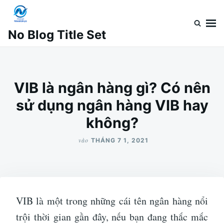
Nhảy
Tìm
đến
kiếm
No Blog Title Set
nội
cho:
dung
VIB là ngân hàng gì? Có nên
sử dụng ngân hàng VIB hay
không?
vào
THÁNG 7 1, 2021
VIB là một trong những cái tên ngân hàng nổi
trội thời gian gần đây, nếu bạn đang thắc mắc