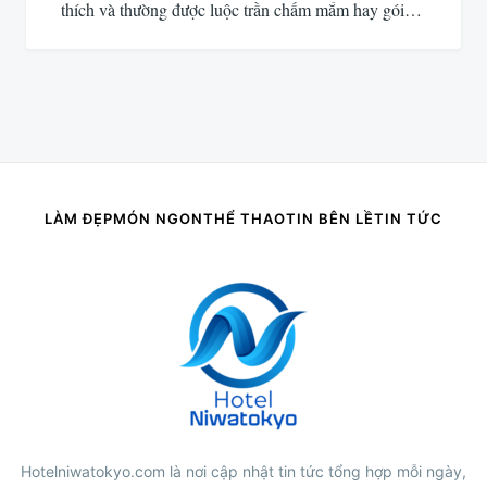
thích và thường được luộc trần chấm mắm hay gói…
LÀM ĐẸP
MÓN NGON
THỂ THAO
TIN BÊN LỀ
TIN TỨC
Hotelniwatokyo.com là nơi cập nhật tin tức tổng hợp mỗi ngày,