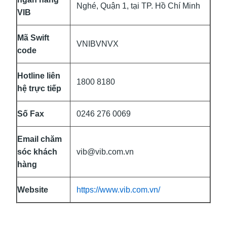
Nghé, Quận 1, tại TP. Hồ Chí Minh
VIB
Mã Swift
VNIBVNVX
code
Hotline liên
1800 8180
hệ trực tiếp
Số Fax
0246 276 0069
Email chăm
sóc khách
vib@vib.com.vn
hàng
Website
https://www.vib.com.vn/